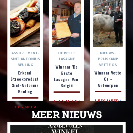
ASSORTIMENT-
DE BESTE
NIEUWS-
SINT-ANTONIUS
LASAGNE
PRIJSKAMP
BEULING
VETTE OS
Winnaar 'De
Erkend
Winnaar Vette
Beste
Streekproduct
Os -
Lasagne' Van
Sint-Antonius
Antwerpen
België
Beuling
LEES MEER
LEES MEER
LEES MEER
MEER NIEUWS